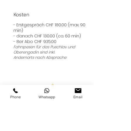
Kosten
- Erstgespräch CHF 180.00 (max. 90
min)
- danach CHF 130.00 (ca. 60 min)
- 8er Abo CHF
935
.00
Fahrspesen für das Puschlav und
Oberengadin
sind inkl.
Andernorts nach Absprache
Anmelden
Phone
Whatsapp
Email
Kontakt