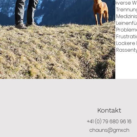
Diverse W
- Trennun
- Medizini
- Leinenfü
- Problem
- Frustra
- Lockere
- Rassent
Kontakt
+41 (0) 79 680 96 16
chauns@gmx.ch