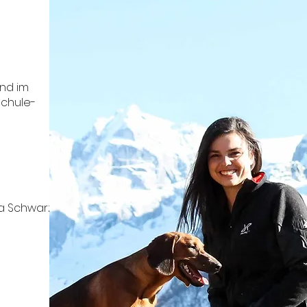
nd im
schule-
a Schwarz,