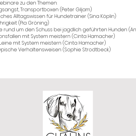
ebinare zu den Themen:
gsangst, Transportboxen (Peter Giljam)
sches Alltagswissen für Hundetrainer (Sina Köplin)
hrigkeit (Pia Gröning)
e rund um den Schuss bei jagdlich geführten Hunden (A
tionsfallen mit System meistern (Cinta Hamacher)
 Leine mit System meistern (Cinta Hamacher)
ypische Verhaltensweisen (Sophie Strodtbeck)