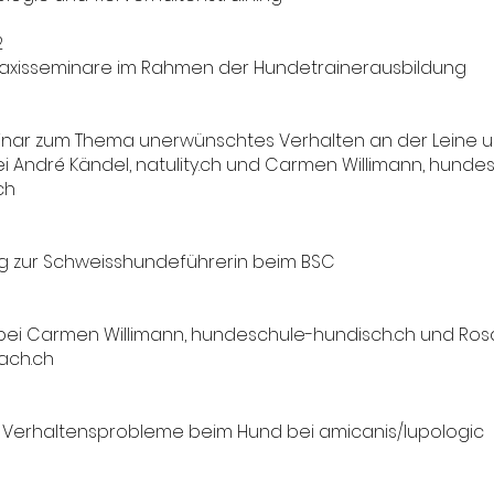
2
raxisseminare im Rahmen der Hundetrainerausbildung
inar zum Thema unerwünschtes Verhalten an der Leine u
bei André Kändel, natulity.ch und Carmen Willimann, hunde
ch
g zur Schweisshundeführerin beim BSC
 bei Carmen Willimann, hundeschule-hundisch.ch und Ros
ach.ch
 Verhaltensprobleme beim Hund bei amicanis/lupologic