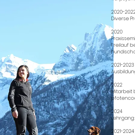
2020-202
Diverse P
2020
Praxissem
Freilauf 
hundisch.
2021-2023
Ausbildun
2022
Mitarbeit
pfotenco
2024
Lehrgang:
2021-2024