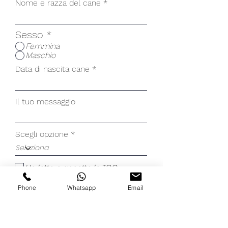
Nome e razza del cane
Sesso
*
Femmina
Maschio
Data di nascita cane
Il tuo messaggio
Scegli opzione
Ho letto e accetto le TCG
Phone
Whatsapp
Email
Invia